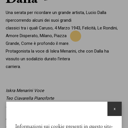
Una serata per ricordare un grande artista, Lucio Dalla
ripercorrendo alcuni dei suoi grandi
classici tra i quali Caruso, 4 Marzo 1943, Felicità, Le Rondini,
Amore Disperato, Milano, Piazza
Grande, Come è profondo il mare.
Protagonista la voce di Iskra Menarini, che con Dalla ha
vissuto un sodalizio durato l’intera
carriera.
Iskra Menarini Voce
Teo Ciavarella Pianoforte
Enrico Erriquez Clarinetto
x
Andrea Taravelli Basso
Informazioni sui cookie presenti in questo sito
Lele Veronesi Batteria