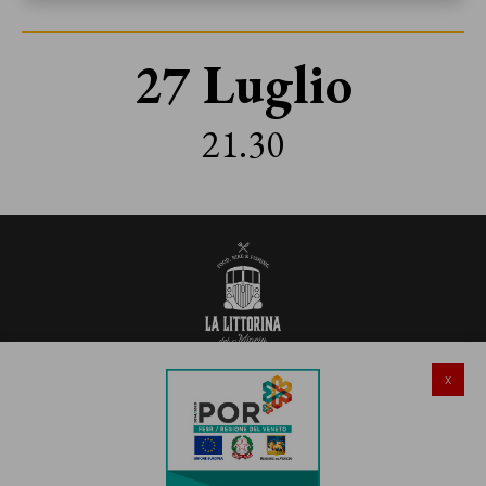
27 Luglio
21.30
x
Salionze di Valeggio sul Mincio (VR)
Via Gardesana Nord 241
Email:
info@lalittorinadelmincio.it
Tel e Whatsapp Ristorante
045 4852921