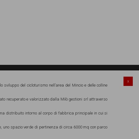
x
lo sviluppo del cicloturismo nell’area del Mincio e delle colline
ok
nstagram
YouTube
Credits
tato recuperato e valorizzato dalla Milò gestioni srl attraverso
 distribuito intorno al corpo di fabbrica principale in cui si
ittorina del Mincio ha partecipato al progetto
AMAZING
DA LAKE
realizzato avvalendosi del finanziamento del
gramma Operativo Complementare (POC) – POR FESR 2014-
bike, uno spazio verde di pertinenza di circa 6000 mq con parco
 della Regione del Veneto.
Leggi qui
.