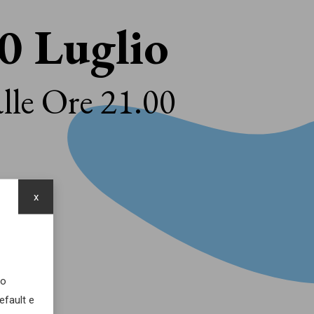
0 Luglio
lle Ore 21.00
x
uo
efault e