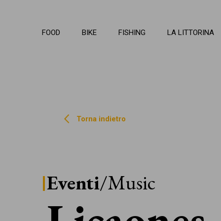
La Li
FOOD
BIKE
FISHING
LA LITTORINA
Torna indietro
Eventi
/Music
Licaones