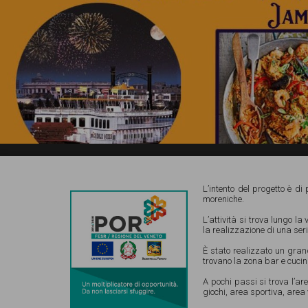
Salionze di Valeggio sul Mincio (VR)
L’intento del progetto è di 
Via Gardesana Nord 241
moreniche.
Email:
info@lalittorinadelmincio.it
La Littorina del Mincio
L’attività si trova lungo l
Tel e Whatsapp Ristorante
045 4852921
la realizzazione di una seri
È stato realizzato un grand
Tel e Whatsapp Noleggio Bicy
351 4086776
trovano la zona bar e cucin
Lavora con NOI! invia il tuo Cvitae a
risorseumane@lalittor
A pochi passi si trova l’ar
giochi, area sportiva, area 
P.IVA 05111940234 |
Privacy
|
Cookies
|
Gestisci cookie