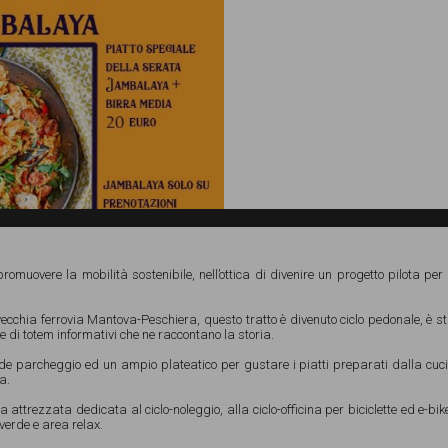
promuovere la mobilità sostenibile, nell’ottica di divenire un progetto pilota per 
Free Wi-Fi
Facebo
I
a vecchia ferrovia Mantova-Peschiera, questo tratto è divenuto ciclo pedonale, è s
e di totem informativi che ne raccontano la storia.
e parcheggio ed un ampio plateatico per gustare i piatti preparati dalla cucina
La L
a.
GAR
inadelmincio.it
Pro
ea attrezzata dedicata al ciclo-noleggio, alla ciclo-officina per biciclette ed e-
2020
verde e area relax.