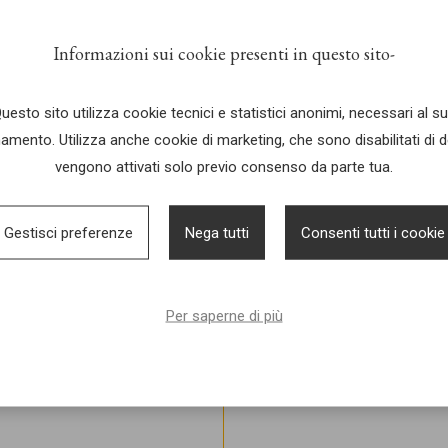
MA
Informazioni sui cookie presenti in questo sito
2
uesto sito utilizza cookie tecnici e statistici anonimi, necessari al s
ina
amento. Utilizza anche cookie di marketing, che sono disabilitati di d
vengono attivati solo previo consenso da parte tua.
D
ic
Gestisci preferenze
Nega tutti
Consenti tutti i cookie
Per saperne di più
ospita NICO E MADAMA!
i aspettiamo