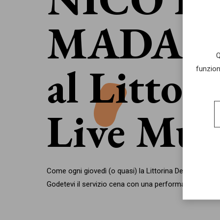
MADA
Q
al Littor
funzion
Live Mus
Come ogni giovedì (o quasi) la Littorina Del Mincio 
Godetevi il servizio cena con una performance live, v