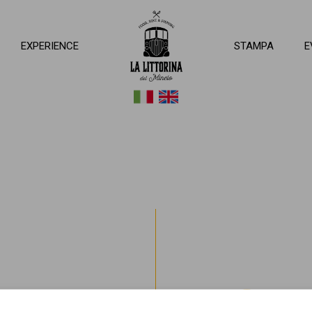
ttorina del Mincio
EXPERIENCE
STAMPA
E