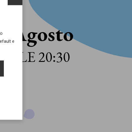
0 Agosto
uo
efault e
ALLE 20:30