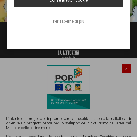
Consenti tutti i cookie
Per saperne di più
x
Salionze di Valeggio sul Mincio (VR)
Via Gardesana Nord 241
Email:
info@lalittorinadelmincio.it
Tel e Whatsapp Ristorante
045 4852921
Tel e Whatsapp Noleggio Bicy
351 4086776
Lavora con NOI! invia il tuo Cvitae a
L’intento del progetto è di promuovere la mobilità sostenibile, nell’ottica di
risorseumane@lalittorinadelmincio.it
divenire un progetto pilota per lo sviluppo del cicloturismo nell’area del
Mincio e delle colline moreniche.
P.IVA 05111940234 |
Privacy
|
Cookies
|
Gestisci cookie
L’attività si trova lungo la vecchia ferrovia Mantova-Peschiera, questo