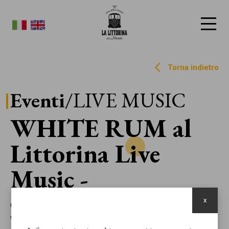
La Littorina del Mincio
Torna indietro
Eventi
/LIVE MUSIC
WHITE RUM al
Littorina Live
Music
x
Come ogni giovedì (o quasi) la Littorina Del Mincio ospita i
WHITE RUM! Godetevi il servizio cena con una performance