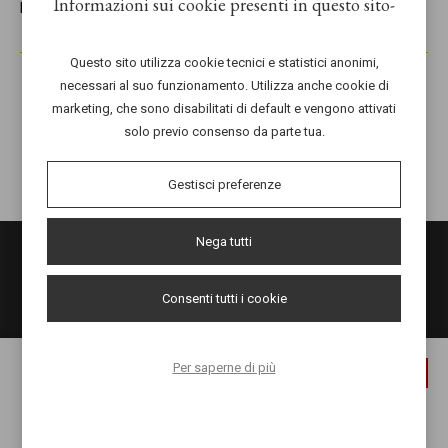
Informazioni sui cookie presenti in questo sito
live, vi aspettiamo
Questo sito utilizza cookie tecnici e statistici anonimi,
02 Luglio
necessari al suo funzionamento. Utilizza anche cookie di
marketing, che sono disabilitati di default e vengono attivati
solo previo consenso da parte tua.
DALLE 20:30
Gestisci preferenze
Nega tutti
Consenti tutti i cookie
Per saperne di più
x
Salionze di Valeggio sul Mincio (VR)
Via Gardesana Nord 241
Email:
info@lalittorinadelmincio.it