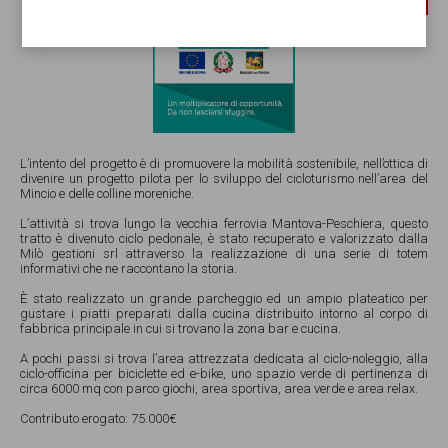
Salionze di Valeggio sul Mincio (VR)
Via Gardesana Nord 241
Email:
info@lalittorinadelmincio.it
Tel e Whatsapp Ristorante 045 4852921
Tel e Whatsapp Noleggio Bicy 351 4086776
L’intento del progetto è di promuovere la mobilità sostenibile, nell’ottica di
divenire un progetto pilota per lo sviluppo del cicloturismo nell’area del
Mincio e delle colline moreniche.
P.IVA 05111940234 |
Privacy
|
Cookies
|
Manage cookies
L’attività si trova lungo la vecchia ferrovia Mantova-Peschiera, questo
tratto è divenuto ciclo pedonale, è stato recuperato e valorizzato dalla
Milò gestioni srl attraverso la realizzazione di una serie di totem
informativi che ne raccontano la storia.
ook
Instagram
YouTube
Credits
È stato realizzato un grande parcheggio ed un ampio plateatico per
gustare i piatti preparati dalla cucina distribuito intorno al corpo di
fabbrica principale in cui si trovano la zona bar e cucina.
A pochi passi si trova l’area attrezzata dedicata al ciclo-noleggio, alla
La Littorina del Mincio ha partecipato al progetto
ciclo-officina per biciclette ed e-bike, uno spazio verde di pertinenza di
AMAZING GARDA LAKE
realizzato avvalendosi del
circa 6000 mq con parco giochi, area sportiva, area verde e area relax.
finanziamento del Programma Operativo Complementare
(POC) – POR FESR 2014-2020 della Regione del Veneto.
Contributo erogato: 75.000€
Leggi qui
.