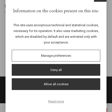
Di seguito qualche informazione per le cene del festival che si
Information on the cookies present on this site
terranno tutti i giovedì sera a partire dal 16.06 fino al 04.08.
This site uses anonymous technical and statistical cookies,
necessary for its operation. It also uses marketing cookies,
which are disabled by default and are activated only with
14 July
your acceptance.
Manage preferences
21.30
Deny all
Allow all cookies
Read more
x