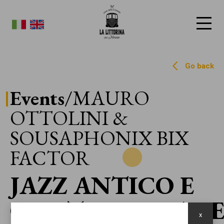
La Littorina del Mincio
Go back
Events
/MAURO
OTTOLINI &
SOUSAPHONIX BIX
FACTOR
JAZZ ANTICO E
CONTEMPORAN
x