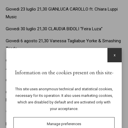
Giovedi 23 luglio 21,30 GIANLUCA CAROLLO ft. Chiara Luppi
Music
Giovedi 30 luglio 21,30 CLAUDIA BIDOLI “Feira Luza”
Giovedi 6 agosto 21,30 Vanessa Tagliabue Yorke & Smashing
Triads
x
Giovedi 13 agosto 21,30 LittleTaver&HCA AND HIS CRAZY
ALLIGATOR con la partecipazione dell'Ape Regina Drag Queen
Information on the cookies present on this site
Giovedi 20 agosto 21,30 francesco BACCINI
This site uses anonymous technical and statistical cookies,
Giovedi 27 agosto 21,30 Stephanie Océan Ghizzoni Music
necessary for its operation. It also uses marketing cookies,
Emozioni Italiane
which are disabled by default and are activated only with
your acceptance.
***********************************
Per gli eventi è obbligatoria la prenotazione essendo a
Manage preferences