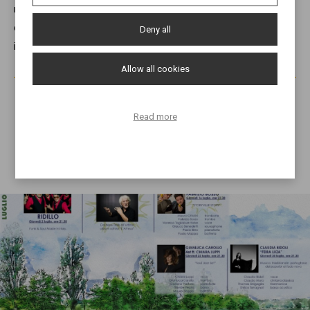
numero chiuso date le disposizioni covid, per prenotare
chiamateci allo 0454852921 o scriveteci a
Deny all
info@lalittorinadelmincio.it
Allow all cookies
02 July
Read more
21.30