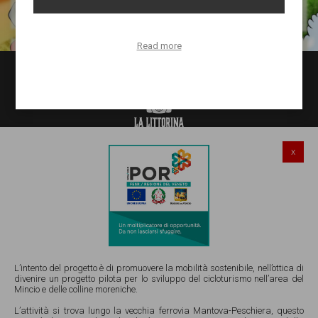
Read more
x
Salionze di Valeggio sul Mincio (VR)
Via Gardesana Nord 241
Email:
info@lalittorinadelmincio.it
Tel e Whatsapp Ristorante 045 4852921
Tel e Whatsapp Noleggio Bicy 351 4086776
L’intento del progetto è di promuovere la mobilità sostenibile, nell’ottica di
divenire un progetto pilota per lo sviluppo del cicloturismo nell’area del
Mincio e delle colline moreniche.
P.IVA 05111940234 |
Privacy
|
Cookies
|
Manage cookies
L’attività si trova lungo la vecchia ferrovia Mantova-Peschiera, questo