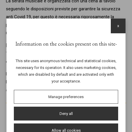
La serata musicale è organizzata con una cena al tavolo
seguendo le disposizioni previste per garantire la sicurezza
anti Covid 19, per questo è necessaria rigorosamente la
prenotazione per poter partecipare all’evento che sarà a
x
numero chiuso.
Information on the cookies present on this site
Prenotazione obbligatoria:
Tel:
045 4852921
This site uses anonymous technical and statistical cookies,
e-mail:
info@lalittorinadelmincio.it
necessary for its operation. It also uses marketing cookies,
La rassegna è volta anche a sostenere la @Mensa di San
which are disabled by default and are activated only with
your acceptance.
Bernardino con i suoi volontari che tanto si adoperano per
aiutare le persone in difficoltà
Manage preferences
22 July
Deny all
Allow all cookies