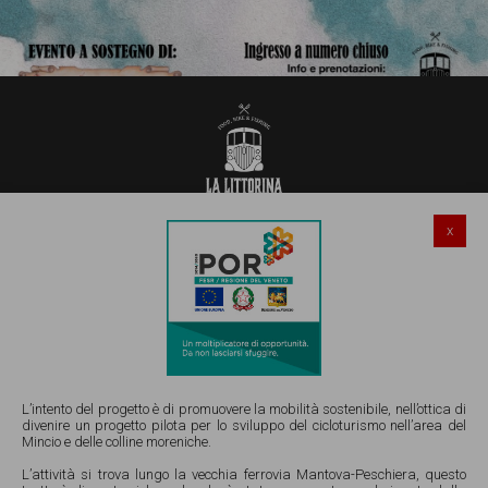
x
Salionze di Valeggio sul Mincio (VR)
Via Gardesana Nord 241
Email:
info@lalittorinadelmincio.it
Tel e Whatsapp Ristorante 045 4852921
Tel e Whatsapp Noleggio Bicy 351 4086776
L’intento del progetto è di promuovere la mobilità sostenibile, nell’ottica di
divenire un progetto pilota per lo sviluppo del cicloturismo nell’area del
Mincio e delle colline moreniche.
P.IVA 05111940234 |
Privacy
|
Cookies
|
Manage cookies
L’attività si trova lungo la vecchia ferrovia Mantova-Peschiera, questo