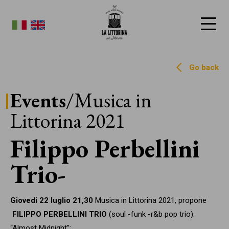
La Littorina del Mincio
Go back
Events
/Musica in
Littorina 2021
Filippo Perbellini
Trio
Giovedi 22 luglio 21,30
Musica in Littorina 2021, propone
FILIPPO PERBELLINI TRIO
(soul -funk -r&b pop trio).
“Almost Midnight”;