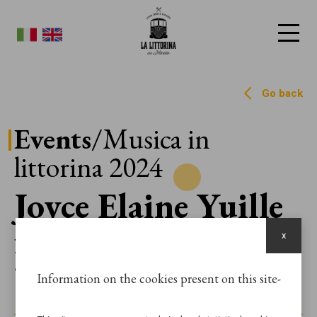
La Littorina del Mincio
Go back
Events
/Musica in
littorina 2024
Joyce Elaine Yuille
feat. Groovology
x
Trio
Information on the cookies present on this site