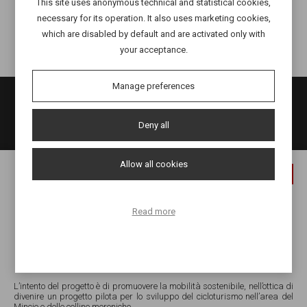
This site uses anonymous technical and statistical cookies,
18 July
necessary for its operation. It also uses marketing cookies,
which are disabled by default and are activated only with
your acceptance.
Manage preferences
Deny all
Allow all cookies
x
Salionze di Valeggio sul Mincio (VR)
Via Gardesana Nord 241
Read more
Email:
info@lalittorinadelmincio.it
Tel e Whatsapp Ristorante 045 4852921
Tel e Whatsapp Noleggio Bicy 351 4086776
L’intento del progetto è di promuovere la mobilità sostenibile, nell’ottica di
divenire un progetto pilota per lo sviluppo del cicloturismo nell’area del
Mincio e delle colline moreniche.