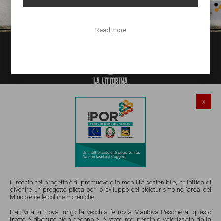
Read more
x
Salionze di Valeggio sul Mincio (VR)
Via Gardesana Nord 241
Email:
info@lalittorinadelmincio.it
Tel e Whatsapp Ristorante 045 4852921
Tel e Whatsapp Noleggio Bicy 351 4086776
L’intento del progetto è di promuovere la mobilità sostenibile, nell’ottica di
divenire un progetto pilota per lo sviluppo del cicloturismo nell’area del
Mincio e delle colline moreniche.
P.IVA 05111940234 |
Privacy
|
Cookies
|
Manage cookies
L’attività si trova lungo la vecchia ferrovia Mantova-Peschiera, questo
tratto è divenuto ciclo pedonale, è stato recuperato e valorizzato dalla